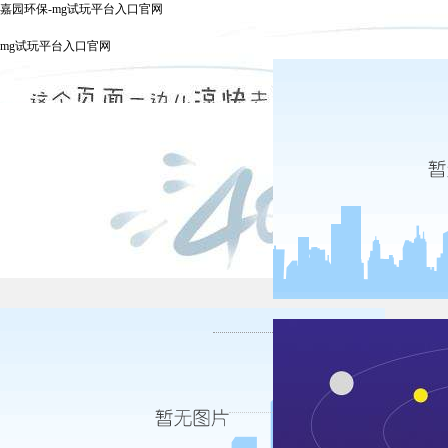
嘉园环保-mg试玩平台入口官网
mg试玩平台入口官网
发布