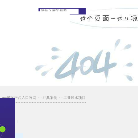
：
mg试玩平台入口官网
>>
经典案例
>>
工业废水项目
理工程
[字体： ]