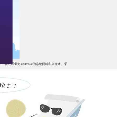
一套处理量为5000m
/d的涤纶面料印染废水。采
3
3
nh
-n
35