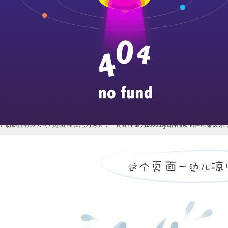
针纺织品有限公司污水处理设施为两套，一套处理量为2000m
/d的棉质面料印染废水，
3
酸化 生物接触氧化 气浮”工艺。
指标为：
cr
5
项目
ss
cod
bod
进水水质
800
320
200