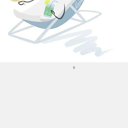
铬
铜
苯胺类
二氧化氯
0.5
1.0
0.5
0