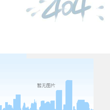
标准执行纺织染整工业水污染物排放标准（gb4287－92）中的一级排放标准，即：
最高允许排放浓度，mg/l
排放等
生化需氧
化学需氧
色度(稀
级
ph值
悬浮物
氨氮
硫化物
六价
5
cr
释倍数)
量(bod
)
量(cod
)
ⅰ级
25
100
40
6～9
70
15
1.0
0.5
安徽口子酒业股份有限公司污水处理工程