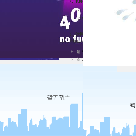
2
、项目参数
130000m
/h
治理风量
3
300-900mg/m
废气浓度
3
3、
达标情况
治理后的废气排放满足广东省地方标准《集装
上一篇:
天津某药业股份有限公司
下一篇:
山东某包装材料有限公司