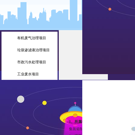
有机废气治理项目
垃圾渗滤液治理项目
市政污水处理项目
工业废水项目
1
、所属行业
集装箱制造行业