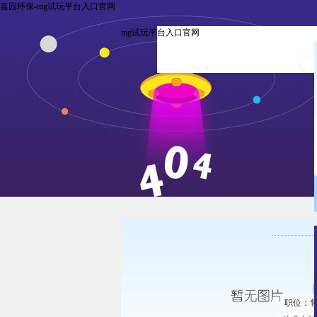
嘉园环保-mg试玩平台入口官网
mg试玩平台入口官网
职位：售