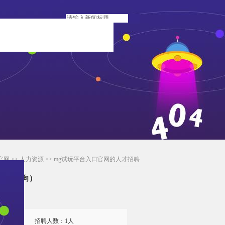
官网
>>
人力资源
>>
mg试玩平台入口官网的人才招聘
气务方向）
招聘人数：1人