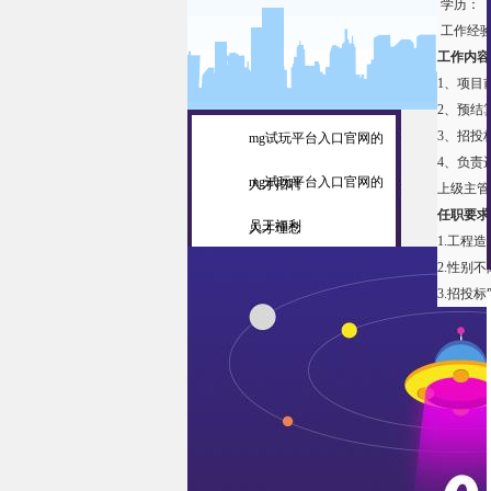
学历：
工作经
工作内容
1、项目
2、预结
3、招投
mg试玩平台入口官网的
4、负责
mg试玩平台入口官网的
人才招聘
上级主管
任职要求
员工福利
人才理念
1.工程
2.性别
3.招投