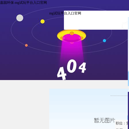
嘉园环保-mg试玩平台入口官网
mg试玩平台入口官网
职位：