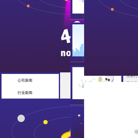
节能环
政策利
发展节
水务行
水务行
公司新闻
至世界
以来…
行业新闻
环保产
近年来
大、技