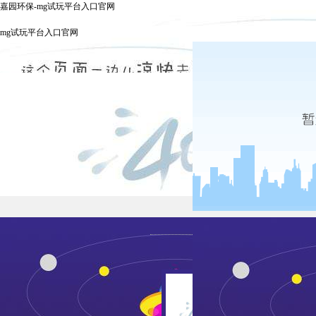
嘉园环保-mg试玩平台入口官网
mg试玩平台入口官网
中国污
近年来
座，污