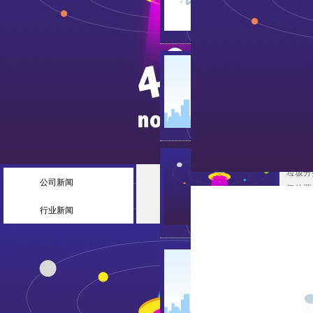
惯，是
环保行
201
中于钢
上海垃
垃圾分
公司新闻
圾处置
链，如
行业新闻
李干杰
7月3
污染严