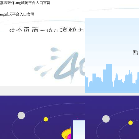
嘉园环保-mg试玩平台入口官网
mg试玩平台入口官网
燃气安
除了对
居民家