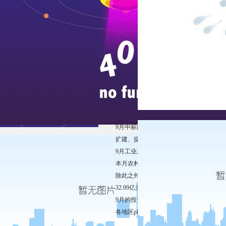
9月中标的27个项目中，市政污水处理类为1
扩建、提标改造成为市政污水新的市场增
9月工业废水类项目4个，总投资额7.51亿
本月农村污水类项目3个，总投资额15.38
除此之外，9月水环境类项目为盐城市亭湖区
32.09亿元。水环境类投资总额为43.9
9月的投资额为3.9亿元的黑臭水体类项
各地区pk：云南、江苏、湖南、海南、河南