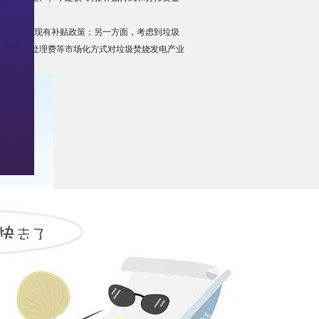
有项目延续现有补贴政策；另一方面，考虑到垃圾
通过垃圾处理费等市场化方式对垃圾焚烧发电产业
什么会忧虑？补贴对垃圾焚烧发电企业影响有多