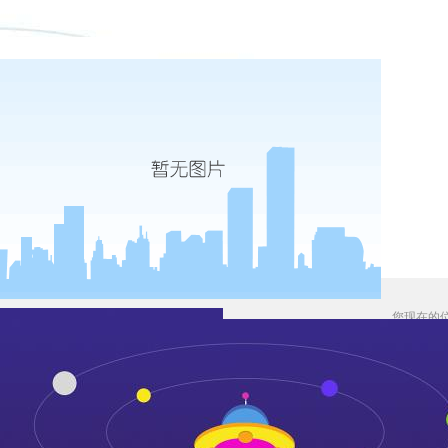
您现在的
减少新增项目补贴 垃圾处理行业能撑得
发布时间：2019-10-24
来源：中国环境报
作者：
浏览：2
两会期间，全国人大代表王毅提交《关于保障垃圾处理产业稳定发展的议案》（以下