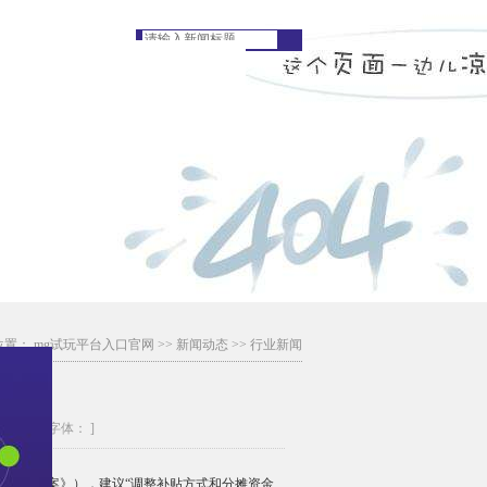
位置：
mg试玩平台入口官网
>>
新闻动态
>>
行业新闻
住吗？
18次
[字体： ]
简称《议案》），建议“调整补贴方式和分摊资金