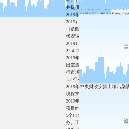
则》）。《耕地导则》规定了
并提供了受污染耕地治理与修复
2019年11月7日，生态环境部
2019）和《危险废物鉴别技术规范
《危险废物鉴别标准 通则》（gb 
状况调查技术导则》（hj 25.1
2019）、《建设用地土壤污染风
25.4-2019）和《建设用地土壤
2019年10月22日，自然
出需遵循“谁修复、谁受益”原
行市场化运作、开发式治理、
1.2 行业发展
2019年中央财政安排土壤污染防
境保护产业协会土壤与地下水
2019年公开招标的工业污染场
项目约20个，金额约4.7亿；公
5个山水林田湖及区域综合整治
务。工业类污染场地修复工程仍