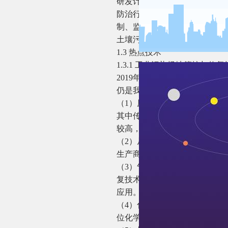
研发计划“场地土壤污染成因与
防治行动计划》目标和任务，
制、监测预警、风险管控、治
土壤污染防控与修复系统解决
1.3 热点技术
1.3.1 工业污染场地管控与修复
2019年，针对有机污染场地
仍是我国工业污染场地修复的
（1）原位热修复技术呈现多
其中传导式加热技术应用较多
较高，应用相对较少。
（2）从污染物去除效果看，
生产商进入到此领域，国产装
（3）气相抽提技术主要应用于
复技术，具有安全、二次污染
应用。
（4）化学氧化技术针对中轻
位化学氧化技术应用频率明显