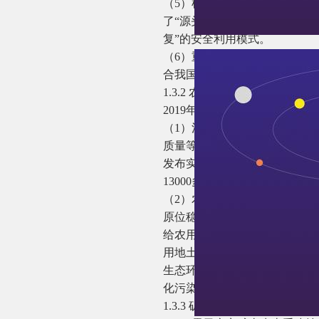
（5）根据我国污染场地优先“
了“源头治理-途径阻断-制度控
复”的安全利用模式。
（6）重金属固化/稳定化技术
合我国土壤修复项目工期短的
1.3.2 农用地污染管控与修复技
2019年，受污染农用地主要
（1）污染源头防控技术。从
质量等方面阻止污染物进入农
发布实施后，生态环境部会同
13000多家，确定需整治污染源
（2）农用地安全利用技术。
原位稳定化技术；针对高污染
给农用地安全利用技术的推广
用地土壤环境质量类别划分试点
生态环境部联合印发通知，督
化污染源管控、推进农用地土
1.3.3 矿山管控与修复技术