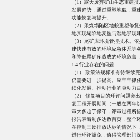
（1）露天废弃矿山生态重建
发展趋势，通过重塑地貌，重
功能恢复与提升。
（2）采煤塌陷区地貌重塑修
地实现塌陷地复垦与湿地景观
（3）尾矿库环境管控技术。
建快速有效的环境应急体系等
和降低尾矿库造成的环境危害
1.4 行业存在的问题
（1） 政策法规标准有待继续
仍需要进一步提高。应牢牢抓住
续化发展。推动行业的驱动力
（2） 修复项目的环评问题突
复工程开展期间（一般在两年
审大多趋于保守，评审过程所
报告表编制多达数百页，整个
在控制三废排放达标的情况下
进行环评豁免，值得管理部门