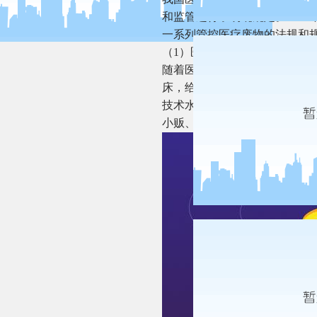
和监管进行了明确规定。200
一系列管控医疗废物的法规和
（1）医疗废弃物处理现状
随着医学科学技术的发展以及
床，给处理医废带来了巨大的
技术水平、硬件水平等滞后于
小贩、随意丢弃、混入生活垃