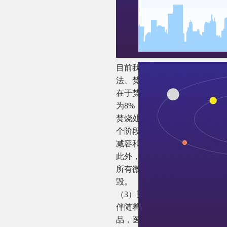
目前我国已有多种医疗废物处
法、焚烧法、等离子体法、热
在于焚烧法适用于各种传染性医
为8%，在一定温度和充足的氧
焚烧处理是一个深度氧化的化
个阶段将其转化成残渣和气体
减容和减重。
此外，等离子体法是处理医疗
所有微生物，摧毁残留于细胞
毁。
（3）医疗废弃物产生量规模
伴随着医学科学技术的发展以
品，医疗废物的产生量呈稳步上