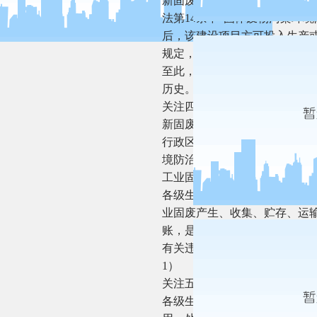
新固废法取消了生态环境部门
法第14条中“固体废物污染环
后，该建设项目方可投入生产或
规定，对配套建设的固体废物
至此，所有涉及竣工验收许可
历史。
关注四：工业固废监管任务新
新固废法中生态环境主管部门
行政区域利用未报备案的，产
境防治信息的，产生工业固废
工业固废的违法行为，都要作
各级生态环境主管部门应当对
业固废产生、收集、贮存、运
账，是否对暂时不利用或者不
有关违法行为，则按照新固废法
1）
关注五：加强危险废物监管是
各级生态环境主管部门应当监