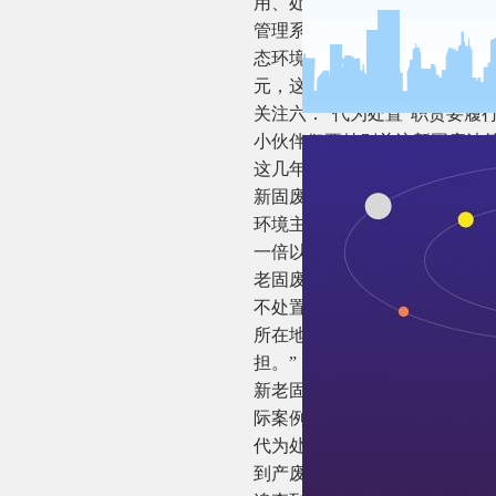
用、处置危废，危废是否混入
管理系统向所在地生态环境主
态环境主管部门发现危废有关违法
元，这在生态环境保护法律中
关注六：“代为处置”职责要履
小伙伴们要特别关注新固废法第
这几年的实践情况来看，这是
新固废法第113条规定“危险
环境主管部门组织代为处置，
一倍以上三倍以下的罚款”。
老固废法第55条规定“产生危
不处置的，由所在地县级以上
所在地县级以上地方环保部门
担。”
新老固废法的区别在于，一是
际案例来看，产废单位逃跑了
代为处置，所以落实不了而难
到产废单位逃跑了或者是破产