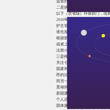
追查到产废单位，再由其承担
二是执法主体由所在地县级以
以下（含省级）环保部门，现在
2010年3月1日起实施的《环
护主管部门都有管辖权的环境
谁先发现谁处罚。
根据新固废法第101条的规定
或者上级人民政府有关部门责
法第101条还规定“应当作出
三是根据实际情况，增加了对拒
关注七：用好有奖举报和信息
固废和危废对环境的污染都具
昂的治理费用，既耗时耗力，
而另一方面，固废和危废有关
置倾倒的地方周围的群众是最
新固废法第31条明确了“有奖
个人进行举报”。二是要求“生
固体废物污染环境防治举报方式