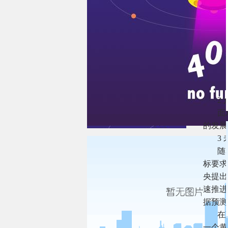
2
面
的发展
3
随
标要求
央提出
速推进
据预测
在
一个黄