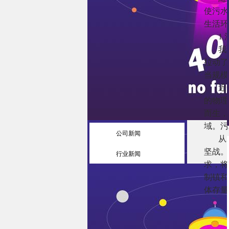
使污水
生活环
1
我
拉动了
当规模
近
的物理
而生，
域。污
公司新闻
从
坚战。
行业新闻
求，将
制镇和
体存量