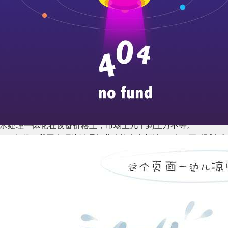
处理行业成为新兴产业。在国家政策的鼓励和推动下，以及城市
境的要求 下，同时“十四五”污水处理一体化迎来新发展机遇。
 污水处理一体化行业 市场规模快速增长
国污水处理产业发展进步较晚，改革开放后，随着国民经济的快
污水处理的需求。进入20世纪九十年代后，我国污水处理经历
、质量显著提高，初步满足国民经济发展要求。
年来，污水处理一直是我国生态环境保护的重点领域。污水处理
、化学措施。随着污水处理的发展，全国水质略有改善但水污染
被广泛应用于建筑、农业、交通、能源、石化、环保、城市景观
水处理一体化在设备价格上，市场上几千到上万不等。
2015年起，我国水环境治理行业政策发布频繁。“十四五”规划
“十四五”规划编制工作推进会上，提出了“有河要有水，有水要
在水环境质量改善的基础上更加注重水生态保护修复，但村镇污水
乡村污水处理率分别仅53%和19%，距十三五目标相差甚远。
市场规模仍有300多亿元，全国治理市场空间仍是千亿级别。