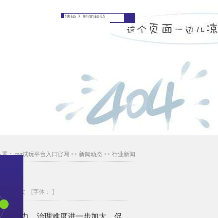
位置：
mg试玩平台入口官网
>>
新闻动态
>>
行业新闻
？
浏览：19次
[字体： ]
巨大压力，治理难度进一步加大，促