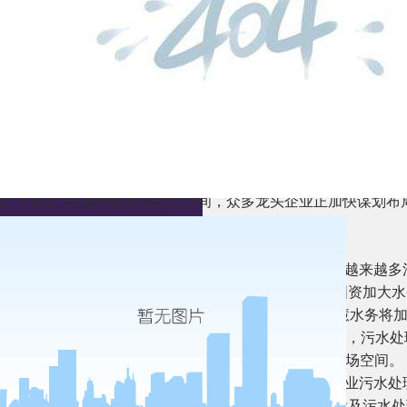
 众多龙头企业 不断加快行业布局
对“十四五”时期环保市场巨大空间，众多龙头企业正加快谋划布
机会。
 未来污水处理行业 成为重要发展赛道
着我国对环境保护要求的不断提高，供给侧监管趋严，越来越多
催生行业标准提升，在发展上呈现几大趋势：央企、国资加大水
 “新基建”，将加大对数字经济和人工智能的投入，智慧水务将
；水资源安全保护措施将全面升级。预估“十四五”时期，污水处
，2035年我国农村污水处理率将达70%，形成2000亿市场空间。
政策面趋紧，环境治理体量巨大的情况下，污水处理行业污水处
金发展期，不断跨越式的发展，而污水处理设施的建设及污水处