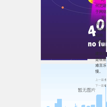
何把建
于网络
无
段时间
消纳场
回用。
定投资
周
建筑垃
是在前
难言乐
慢。
上一篇:
下一篇: