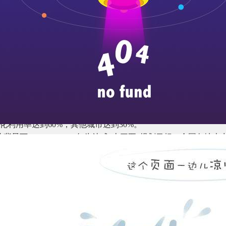
中的“生活垃圾”单独分出来，将“建筑垃圾”单独作为一大类进
垃圾单位面积产出系数为906.7-1335.5千克/平方米，保守取值1.
业内人士估算，我国每年建筑垃圾产生量可达20亿吨以上，并且
布的新规划，到2020年还将新建住宅300亿平方米，届时建筑垃
不断增加新的建筑物，预计若干城市将在30至40年内集中进入
已至
建筑垃圾的减量化及其处理的资源化和市场化，应是建筑垃圾中长
国建筑垃圾总体资源化率不足10%，远低于欧美国家的90%和日韩
发展引领行动》，到2020年，城市建筑垃圾资源化处理率达到1
化利用率达到60%，其他城市达到30%。
此背景下，2019、2020年为达成“十三五”规划目标，全国各
建筑垃圾处理行业的东风已至，在各省市资源化指标的压力下，
出现多家建筑垃圾利用企业参与建筑垃圾清运、资源化的特许经
力巨大
业内普遍使用的35元/吨为计，从2019年至今，每年释放的市
的利好政策效应的催化，经济链条将被打通，相关环保产业和企业
产生建筑垃圾50亿吨估算，这些建筑垃圾如果能够转化为生态建材
于建筑垃圾而言，就地拆解还填、提高回收利用率将是主要的处理