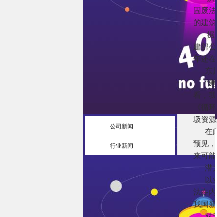
固废法
的建筑
据
建部公
年还在
东风
“
看，我
《循环
圾资源
公司新闻
在
预见，
行业新闻
来可能
潜
以
法在内
我国新
对