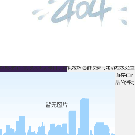
筑垃圾这一“烫手山芋”变成适应市场需求的资源和产品。建筑
刚性产品及大宗商品而言，后端的市场需求方面具有更大的风险
论是建筑垃圾资源化再生技术、建筑废物的分类与再生骨料处理
内，我国建筑垃圾处理方式基本处于无序管理状态，大多数城市
所。建筑垃圾填埋场实为建筑垃圾调蓄场，其主要功能为临时贮
目前政府对建筑垃圾资源化企业固定投资的支持力度仍有待提升
的财政补贴标准。
期性、季节性和区域性，这些特征也将是建筑垃圾资源化、产业
圾处理行业的收入主要来自于建筑垃圾运输收费与建筑垃圾处置
端垃圾清运环节赚到的。不仅管理难，在资源化利用方面存在的
观。也正基于上述因素，建筑垃圾市场受制于资源化产品的消纳
生态环境部：《推动经济社会发展全面绿色转型》
碳中和总投资可能超过100亿