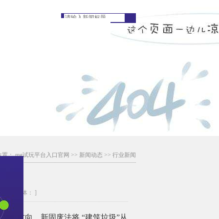
位置：
mg试玩平台入口官网
>>
新闻动态
>>
行业新闻
代
4次
[字体： ]
导方向。新固废法将 “建筑垃圾”从