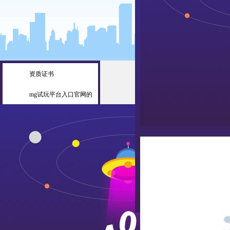
资质证书
mg试玩平台入口官网的
荣誉证书