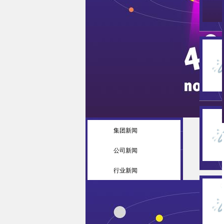
集团新闻
公司新闻
行业新闻