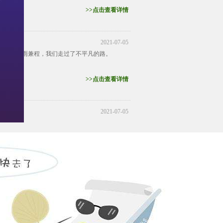
>>点击查看详情
！
2021-07-05
轮，一世纪风雨兼程，我们走过了不平凡的路。
>>点击查看详情
2021-07-05
>>点击查看详情
2021-06-28
为企业，要发挥企业的力量，汉威科技引领全行
>>点击查看详情