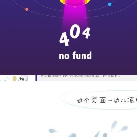
百年初心，历久弥新——热烈祝贺中国共产党成立100周年
1921—2021，从石库门到天安门，从小小红船到巍巍巨
14个污泥消化问题汇总
史上最详细的14个污泥消化问题汇总，详情如下：
汉威科技带领全行业，响应“全民家报”，保障人民生命安全
作为普通居民，保障燃气安全，要从规范使用燃气做起；作
业，响应“全民家报”，用科技的手段保障人民生命安全。