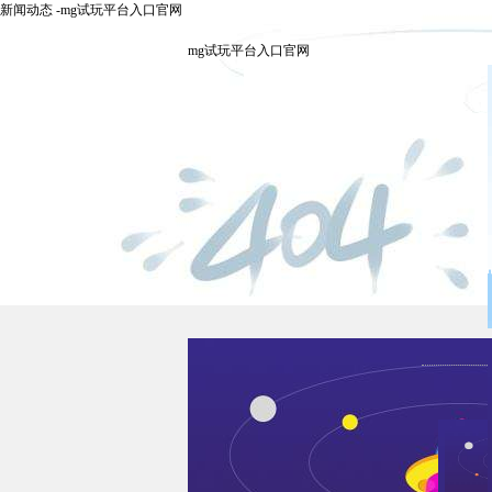
新闻动态 -mg试玩平台入口官网
mg试玩平台入口官网