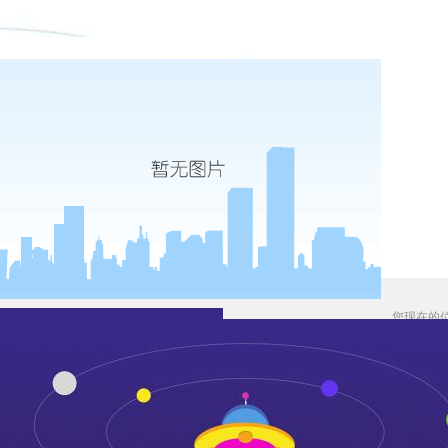
您现在的
全部新闻
福建石狮市城北片区垃圾综合处理站加快建设
记者从石狮市政公用事业处了解到，位于灵秀镇港塘村的石
前已完成1号楼垃圾转运站、2号楼设备用房和地下污水池主体