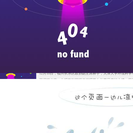
新形势下生活垃圾焚烧发电大气环境污染控制与影响分析
近年来建设垃圾焚烧发电厂成为各地政府应对垃圾处理难题的
主要大气污染物参照火电建设项目实施超低排放逐渐成为新
长乐区领导暨天津大学专家莅临嘉园环保调研交流
12月10日，福州长乐区政协副主席林宇，天津大学环境科
司调研考察，参观了智慧环保管理平台并开展座谈交流。我司
观点|环卫服务行业集中度走向何处？
2020年环卫服务行业主体多元化特征明显，前三季市场化环
持续扩大，上半年中标环卫项目数量比例已占到行业总开标量