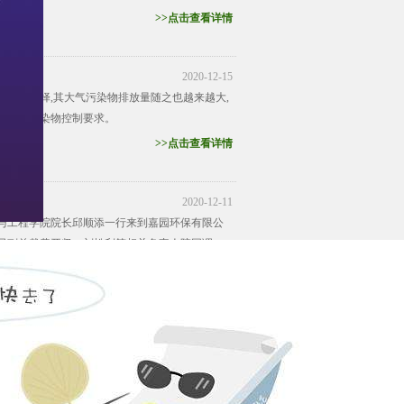
>>点击查看详情
2020-12-15
普遍选择,其大气污染物排放量随之也越来越大,
的大气污染物控制要求。
>>点击查看详情
2020-12-11
学与工程学院院长邱顺添一行来到嘉园环保有限公
副总裁黄开坚、刘松利等相关负责人陪同调...
>>点击查看详情
2020-12-11
卫企业份额仅占40%。各主体中，物业公司权重
的20%。
>>点击查看详情