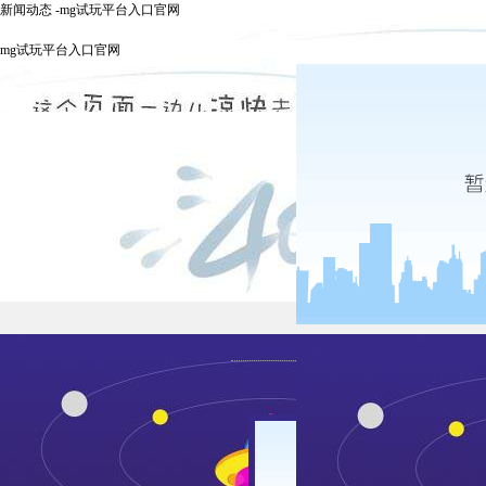
新闻动态 -mg试玩平台入口官网
mg试玩平台入口官网
中办、
近日，
求各地