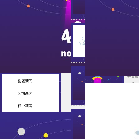
新基建
在新政
嘉园环
【喜讯
恰逢嘉
集团新闻
中标一
公司新闻
行业新闻
砥砺二
今天，
念意义