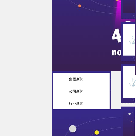
集团新闻
公司新闻
行业新闻