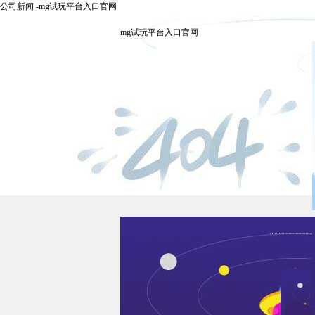
公司新闻 -mg试玩平台入口官网
mg试玩平台入口官网