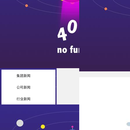
集团新闻
公司新闻
行业新闻