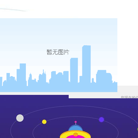
您现在的
汉威科技集团总裁张潇君一行莅临嘉园环保
发布时间：2019-07-17
来源：
作者：
浏览：次
汉威科技集团总裁张潇君一行来到控股子公司嘉园环保有限公司总