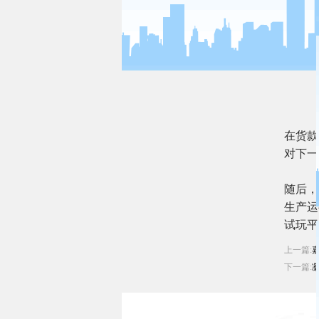
在货款
对下一
随后，
生产运
试玩平
上一篇:
下一篇: