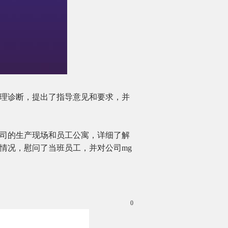
理诊断，提出了指导意见和要求，并
司的生产现场和员工公寓，详细了解
情况，慰问了当班员工，并对公司mg
0