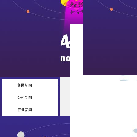
热烈祝贺我司顺利中标广州市
标价为5950万元。
集团新闻
公司新闻
行业新闻