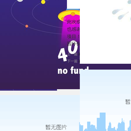
此次成功中标，离不开公司各
也感谢广州环保投资集团有限
项目！今后我们需要加倍的努
园环保会秉承一贯的服务理念
上一篇:
凝心聚力谋发展——嘉园环保召开2
下一篇:
嘉园环保召开2019年上半年度管