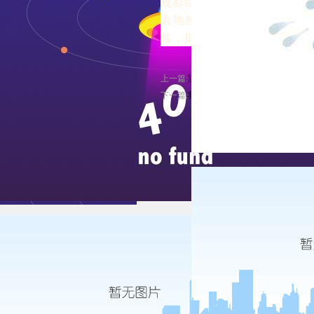
观影结束后，全体党员们无不
衷地感叹：“厉害了，我的
信，提高民族认同感和自豪
上一篇:
汉威《威风》刊登封面文章专访高
下一篇:
我司中标福建三峡海上风电产业园lm