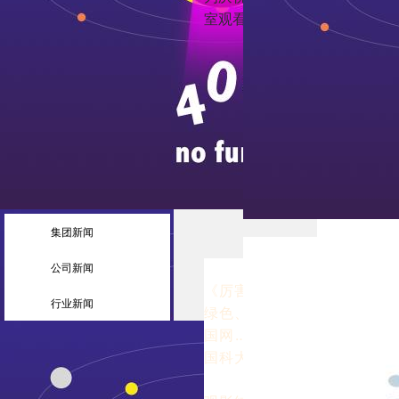
室观看爱国教育记录影片《厉
集团新闻
公司新闻
《厉害了，我的国》全方位
行业新闻
绿色、开放、共享的新发展
国网……引领人们走向新时
国科大量子通信技术取得的