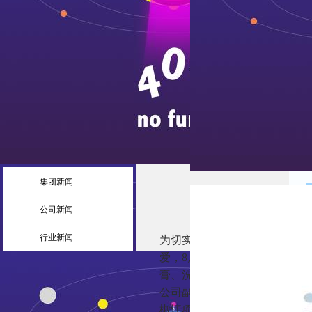
集团新闻
公司新闻
行业新闻
为切实做好夏季安全生产、防
爱，8月以来，嘉园环保有限公
膏、洗发水、沐浴露、驱蚊液
公司副总裁张国防、工会主席
椒江项目、重庆嘉恒项目、东