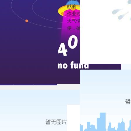
献的一线员工，为高温下的他
作业时务必多饮用盐汽水，合
天气情况合理安排施工，落实
便，确保项目工程各项工作有