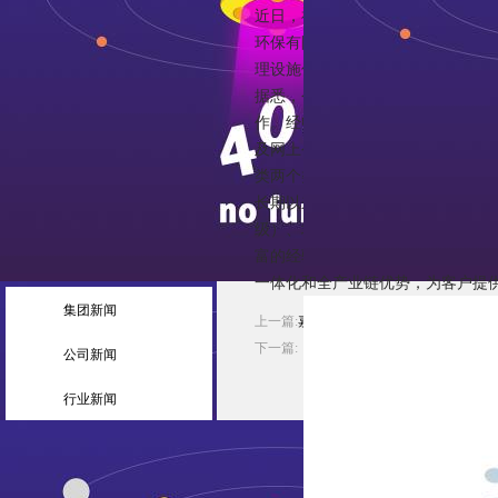
近日，福建省环保产业协会网站公
环保有限公司凭借企业综合实力和
理设施优秀运营服务单位。
据悉，今年10月至11月，福建省
作。经申报、资料型式审查、现场考
及网上公示等程序后，嘉园环保成
类两个类别。
长期以来，嘉园环保都十分重视自
级）、城镇集中式污水处理设施运
富的经验赢得了业主们信赖和认可
一体化和全产业链优势，为客户提供
集团新闻
上一篇:
嘉园环保受邀参加第十二届挥发性有
下一篇:
公司新闻
行业新闻