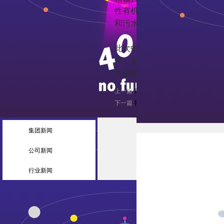
性有机化合物）治理系统采购及
和污水处理场voc（挥发性有
此次中标意义非凡，代表着我
平，更进一步证明了我司在同行
凭借领导班子的运筹帷幄和全
上一篇:
喜报：我司中标丽珠集团vocs治
下一篇:
我司参与行业标准编制工作 彰显
集团新闻
公司新闻
行业新闻