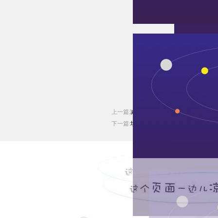
上一篇:
减少新增项目补贴 垃圾处理行业
下一篇:
垃圾发电补贴或将取消 垃圾焚烧