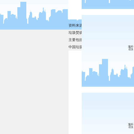
资料来源：公开资料整理
垃圾焚烧发电为国家产业政策鼓励和支持
主要包括：
中国垃圾焚烧发电行业相关产业政策