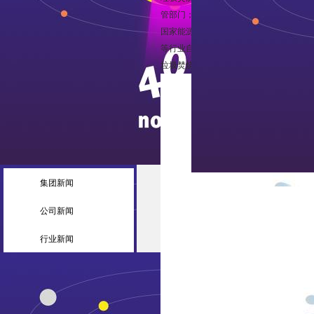
管部门；生态环境部及地方生态环境保护
国家能源局及地方能源管理部门负责对电
等行业自律组织的指导和监督。
垃圾焚烧发电项目投资运营相关的主要法
集团新闻
公司新闻
行业新闻