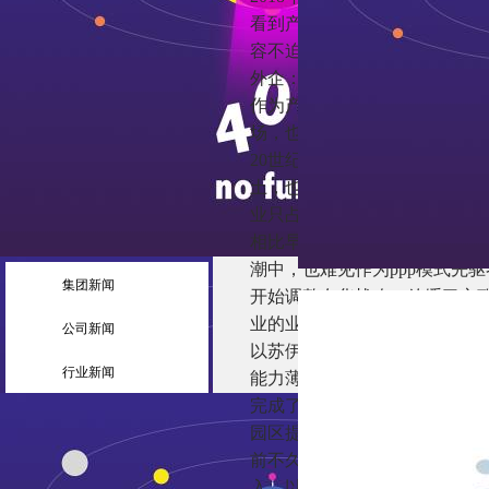
看到产业里的三股势力——外
容不迫，它们正在用不同的战
外企：从市政拓展至工业领域 
作为产业最先崛起的一股力量
场，也深度参与并推动了我国
20世纪80年代，第一批外企
土，也独领了“风骚”，到20世
业只占1/4。
相比早年间“高举高打”，近年来
潮中，也难见作为ppp模式先
集团新闻
开始调整在华战略，放缓了市
业的业务占比。
公司新闻
以苏伊士为例。这些年，苏伊
行业新闻
能力薄弱及环境风险高等诸多问
完成了对ge水处理及工艺过程
园区提供专业的环境服务和管理。
前不久，苏伊士集团宣布“shap
入，以实现苏伊士“在下一个十