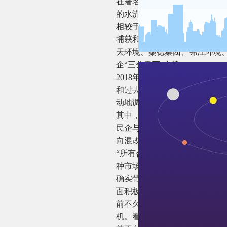
在著名财经作家吴晓波的《激
的水流开始渗透进来，一切都
相较于国企、外企，民企天生
捕获和把握机遇，抢占先机，
天环境、桑德集团、锦江环境
企“三分天下”之势。
2018年以来，受危机影响，
和过去十余年来规模化发展所
动地调整了战略方向。
其中，战略调整最为明显的路
民企与国资进行了股权合作，
向混改在加速。
“所有合作的前提都是要思考
种市场的必然选择”，清新环
确实带来了双方优势的互补，
面积极的影响，而优质的环保
前不久，碧水源发布2019年三
机。看得出，中交集团与其业