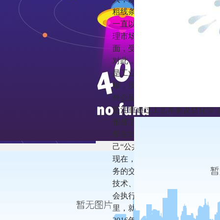
粗线条来看，外企从市政领域
一直以来都是短板，呈现“一半
理市场，加之新周期下环保督
面，受制于治理难度、商业模式
对此，全国工商联环境商会副
是工业污染没有控制住。究其原
模，没有什么技术含量。未来
外企延续了一百多年来的专业运
更注重通过工艺革新及优化管
形成了覆盖市政、工业领域，
早在21世纪初，外企对项目运
己“公共服务运营商”的角色。
现在，威立雅也在延续这一优
务的交接点产生新的服务和新
技术、管理、运营等优势无疑
会执行会长、苏伊士亚洲高级
里，就要求苏伊士环境集团的治