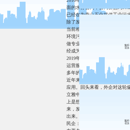
2016年7月，威立雅收获进
面的水务合同，合同价值约36.
已经在为燕山石化提供工业污
除了发挥既有优势，这些年，
当前相对“难啃”的工业和循环
环境污染第三方治理是指排污
做专业的事情，二是“谁污染，
经成为破题工业污染的主流路
2019年，《深入推进园区环
运营服务成为各类园区的迫切
多年的外企而言，无疑是巨大
近年来，环境产业3.0时代下
应用。回头来看，外企对这轮偏
立雅中国区副总裁兼董事总经理
上是想尽快探索出一条完善的
来，发挥其专业优势。同时构
出来。”
民企：资本驱动转向价值驱动