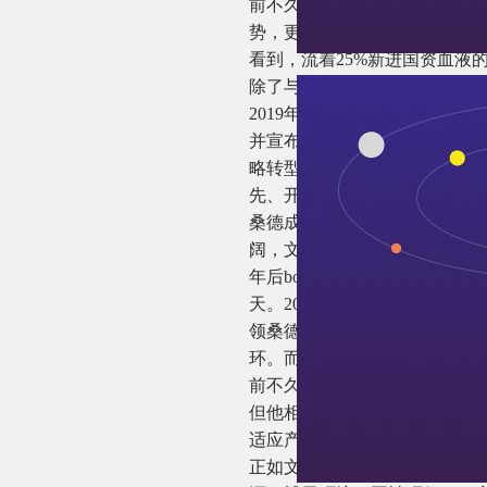
前不久，清新环境新晋总裁李
势，更是大大拓展了公司的业
看到，流着25%新进国资血液
除了与国资合作，战略调整的
2019年4月，环境商会荣誉
并宣布要进一步聚焦新能源业
略转型已经是文一波带领桑德集
先、开拓进取”的基因相吻合
桑德成立伊始，主要针对工业
阔，文一波又将眼光投向了市政
年后bot才在我国全面爆发。其
天。2002年，桑德收购国投
领桑德向产业链上游延伸，闯进
环。而随之从环卫业务之上生
前不久，文一波露面，坦言在应
但他相信，三到五年，产业会
适应产业发展趋势，活下来最
正如文一波所言，当前，企业战