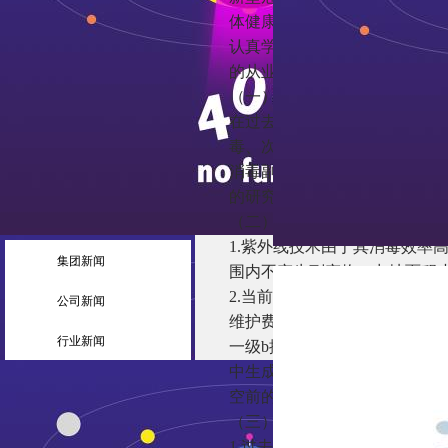
体健康、社会稳定、国家安全
认真学习了近期专家学者们以
的从业经历，作了如下归纳和
（一）传统消毒方式的局限
在过去的100年里，全世界水
毒、次氯酸钠消毒等在不同历
消毒副产物问题，运输、存储
的研究和发展。
（二）新型消毒工艺
1.紫外线技术由于其消毒效率
集团新闻
围内不产生副产物，占地面积
2.当前紫外线消毒技术也存在
公司新闻
维护费用较高；国产设备套管
行业新闻
一级b排放标准达标率还算可以
中生成了大量的螯合物，附着
空前的怀疑。很多污水处理厂
（三）联合的、协同的、多级
1.过去的两年，把紫外线做为