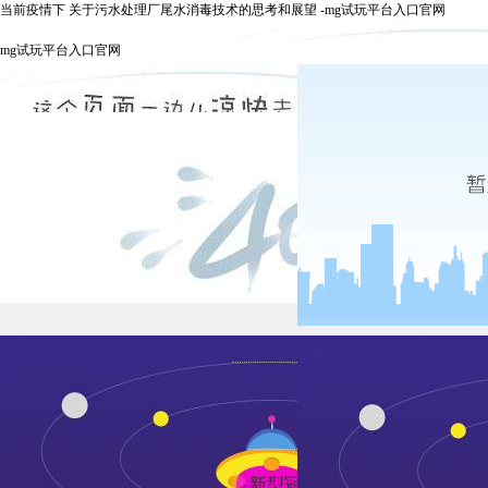
当前疫情下 关于污水处理厂尾水消毒技术的思考和展望 -mg试玩平台入口官网
mg试玩平台入口官网
当
发布时间：
新型冠状病毒感染的肺炎疫情