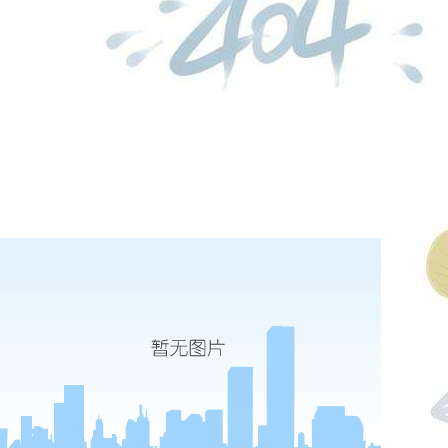
要真正取得实效，重点在于如何落实《实施意见》中的各项政策
加强组织协调、全面压实责任。节能环保行业大部分是中小微企
常态化疫情防控基础上，结合各自实际，制定推动政策落实的具
环保企业渡过难关平稳发展。