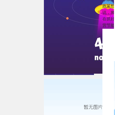
政策想
说，将
在抓好
营节能