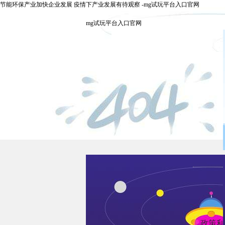
节能环保产业加快企业发展 疫情下产业发展有待观察 -mg试玩平台入口官网
mg试玩平台入口官网
政策利