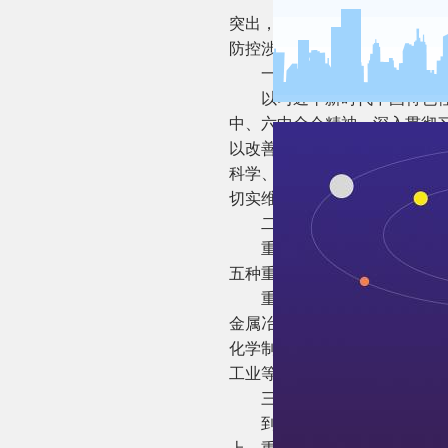
突出，威胁生态环境和群众健
防控涉重金属环境风险，制定
一、指导思想
以习近平新时代中国特色社会
中、六中全会精神，深入贯彻
以改善生态环境质量为核心，
科学、依法治污，注重减污降
切实维护人民群众身体健康。
二、防控重点
重点重金属污染物。重点防控
五种重金属污染物排放量实施
重点行业。包括重有色金属矿
金属冶炼业（铜、铅锌、镍钴
化学制品制造业（电石法聚氯
工业等6个行业。重点区域。
三、主要目标
到2025年，重点行业产业结