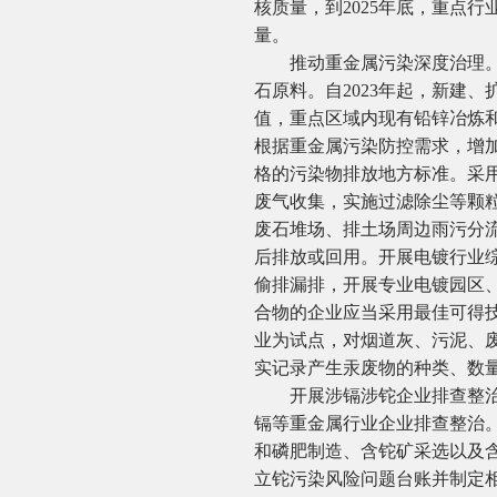
核质量，到2025年底，重点
量。
推动重金属污染深度治理。有
石原料。自2023年起，新建
值，重点区域内现有铅锌冶炼
根据重金属污染防控需求，增
格的污染物排放地方标准。采
废气收集，实施过滤除尘等颗
废石堆场、排土场周边雨污分
后排放或回用。开展电镀行业
偷排漏排，开展专业电镀园区
合物的企业应当采用最佳可得
业为试点，对烟道灰、污泥、
实记录产生汞废物的种类、数
开展涉镉涉铊企业排查整治行
镉等重金属行业企业排查整治
和磷肥制造、含铊矿采选以及
立铊污染风险问题台账并制定