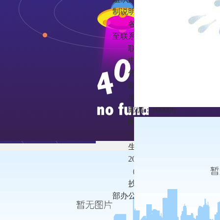
制说明可登录我部网站.cn/ “
各机关团体、企事业单位和个
至联系人邮箱。征求意见截止时间
联系人：生态环境部固体废
电话：（010）65645757
传真：（010）65645745
邮箱：
zjs@mee.gov.cn
地址：北京市东城区东长安
邮编：100006
附件：1.关于进一步加强重
2.《关于进一步加强重金属
生态环境部办公厅
2021年11月22日
（此件社会公开）
抄送：国家发展改革委办公厅
部办公厅。