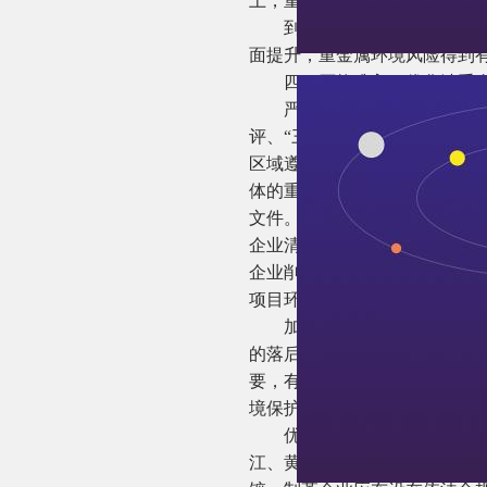
上，重点行业环境管理水平进
到2035年，建立健全重金
面提升，重金属环境风险得到
四、严格准入，优化涉重金
严格重点行业企业准入管理。
评、“三线一单”和行业环境准
区域遵循重点重金属污染物排放
体的重金属污染物排放总量及
文件。新、改、扩建重点行业
企业清单（以下简称全口径清
企业削减量无法满足时可从其
项目环境影响评价审批，不得
加大落后产能淘汰力度。根据
的落后生产工艺设备名录》等
要，有条件的地区可制定实施
境保护、能耗等相关法规标准
优化重点行业企业布局。积极
江、黄河中上游地区转移。禁