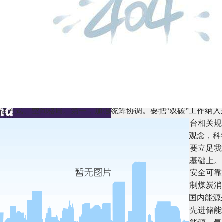
是整体和局部的关系。既要增强全国一盘棋意识，加强政策措施
区域资源分布和产业分工的客观现实，研究确定各地产业结构调
一刀切”。三是长远目标和短期目标的关系。既要立足当下，一
要放眼长远，克服急功近利、急于求成的思想，把握好降碳的节
。四是政府和市场的关系。要坚持两手发力，推动有为政府和有
约束机制。
指出，推进“双碳”工作，必须坚持全国统筹、节约优先、双轮
我国制度优势、资源条件、技术潜力、市场活力，加快形成节约
活方式、空间格局。第一，加强统筹协调。要把“双碳”工作纳
，坚持降碳、减污、扩绿、增长协同推进，加快制定出台相关规
达峰十大行动”，加强政策衔接。各地区各部门要有全局观念，
务、完成时间，稳妥有序推进。第二，推动能源革命。要立足我
，传统能源逐步退出必须建立在新能源安全可靠的替代基础上。
础、以其周边清洁高效先进节能的煤电为支撑、以稳定安全可靠
纳体系。要坚决控制化石能源消费，尤其是严格合理控制煤炭消
降碳改造、灵活性改造、供热改造“三改联动”。要夯实国内能
天然气产能稳定增长，加强煤气油储备能力建设，推进先进储能