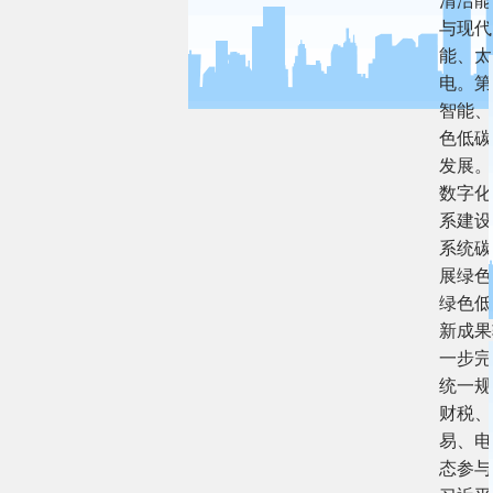
清洁能
与现代
能、太
电。第
智能、
色低碳
发展。
数字化
系建设
系统碳
展绿色
绿色低
新成果
一步完
统一规
财税、
易、电
态参与