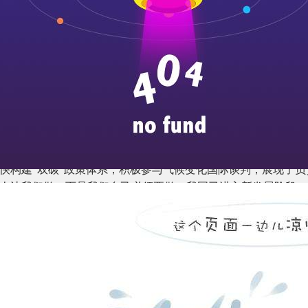
持学习时强调，实现碳达峰碳中和，是贯彻新发展理念、构建新
党中央统筹国内国际两个大局作出的重大战略决策。我们必须深
任务，充分认识实现“双碳”目标的紧迫性和艰巨性，研究需要
把党中央决策部署落到实处。
央政治局集体学习，由中央政治局同志自学并交流工作体会，刘
域和地方的工作作了发言，大家进行了交流。
在主持学习时发表了重要讲话。他指出，党的十八大以来，党中
绿色低碳发展道路，着力推动经济社会发展全面绿色转型，取得
展经济体系，持续推动产业结构和能源结构调整，启动全国碳市
快构建“双碳”政策体系，积极参与气候变化国际谈判，展现了负
人让我们做，而是我们自己必须要做。我国已进入新发展阶段，
题、实现可持续发展的迫切需要，是顺应技术进步趋势、推动经
众日益增长的优美生态环境需求、促进人与自然和谐共生的迫切
命运共同体的迫切需要。我们必须充分认识实现“双碳”目标的重
强调，实现“双碳”目标是一场广泛而深刻的变革，不是轻轻松
系统观念贯穿“双碳”工作全过程，注重处理好4对关系：一是发
不排放，而是要走生态优先、绿色低碳发展道路，在经济发展中
。要坚持统筹谋划，在降碳的同时确保能源安全、产业链供应链