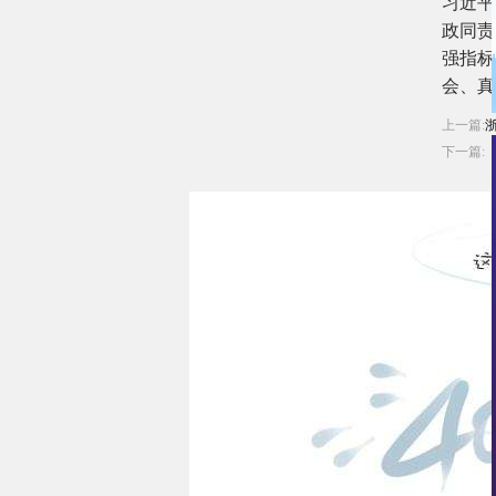
习近平
政同责
强指标
会、真
上一篇:
下一篇: