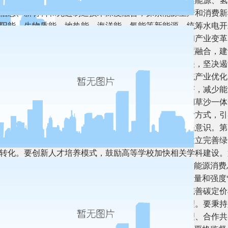
源发展放在更加突出的位置，积极有序发展光能源、硅能源、氢
信息、新材料和先进制造技术深度融合，探索能源生产和消费新
阳能、生物质能、地热能、海洋能、氢能等新能源，统筹水电开
三，推进产业优化升级。要紧紧抓住新一轮科技革命和产业变革
第五代移动通信（5g）等新兴技术与绿色低碳产业深度融合，
产业在经济总量中的比重。要严把新上项目的碳排放关，坚决遏
要下大气力推动钢铁、有色、石化、化工、建材等传统产业优化
转型。要加大垃圾资源化利用力度，大力发展循环经济，减少能
，提升城乡建设绿色低碳发展质量。要推进山水林田湖草沙一体
汇能力。要倡导简约适度、绿色低碳、文明健康的生活方式，引
低碳社会行动示范创建，增强全民节约意识、生态环保意识。第
碳技术攻关，加快先进适用技术研发和推广应用。要建立完善绿
转化。要创新人才培养模式，鼓励高等学校加快相关学科建设。
善能耗“双控”制度，新增可再生能源和原料用能不纳入能源消费
范的碳排放统计核算体系，推动能源“双控”向碳排放总量和强度
价格、投资、金融政策。要充分发挥市场机制作用，完善碳定价
力交易衔接协调。第六，积极参与和引领全球气候治理。要秉持
全球气候谈判议程和国际规则制定，推动构建公平合理、合作共