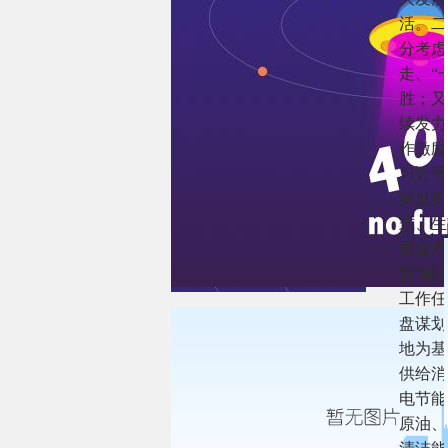
活。二
分考虑
走、“
胜；又
续发力
作激励
习近平
好发挥
式、生
展全局
好“碳
工作任
盘谋划
地为基
供给消
电节能
原油、