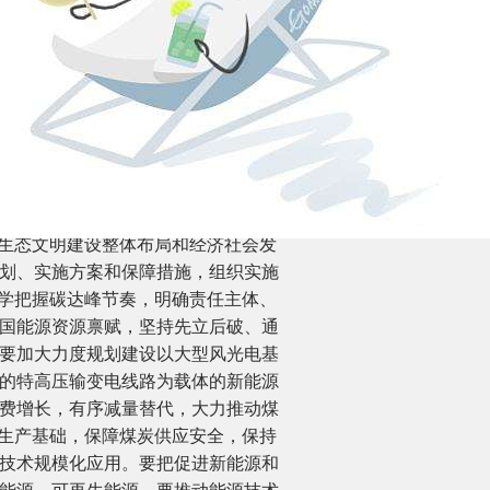
的衔接协调，确保形成合力；又要充
整方向和“双碳”行动方案，不搞齐步
步一个脚印解决具体问题，积小胜为大
奏和力度，实事求是、循序渐进、持
效市场更好结合，建立健全“双碳”工
驱动、内外畅通、防范风险的原则，更
资源和保护环境的产业结构、生产方
入生态文明建设整体布局和经济社会发
划、实施方案和保障措施，组织实施
科学把握碳达峰节奏，明确责任主体、
国能源资源禀赋，坚持先立后破、通
要加大力度规划建设以大型风光电基
的特高压输变电线路为载体的新能源
费增长，有序减量替代，大力推动煤
源生产基础，保障煤炭供应安全，保持
技术规模化应用。要把促进新能源和