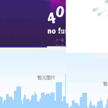
2
、项目参数
420000m
/h
治理风量
3
废气源
污水站车间废
3
、达标情况
废气经设备处理后，排放气体符合《大气污染物
上一篇:
某生活垃圾处理场废气治理工程
下一篇:
某新材料股份有限公司废气治理工