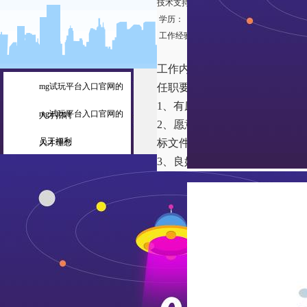
技术支持工程师（气务方向）
学历：
专业
工作经验：
薪资
工作内容：负责废气治理项目的
mg试玩平台入口官网的
任职要求：
1
、有废气治理工程设计经验。
mg试玩平台入口官网的
人才招聘
2
、愿意从事销售工作，配合营
员工福利
标文件编写能力。
人才理念
3
、良好的沟通能力，语言表达