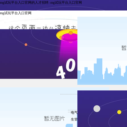
mg试玩平台入口官网的人才招聘 -mg试玩平台入口官网
mg试玩平台入口官网
电气及自动化工程师 3人
生管专员 2人