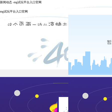
新闻动态 -mg试玩平台入口官网
mg试玩平台入口官网
为了蓝
每年的
今天，