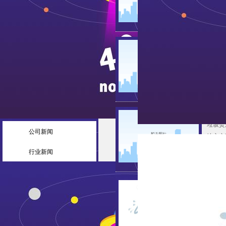
垃圾发
近日，
产业健
思考和
中国垃
垃圾焚
公司新闻
地方市
行业新闻
减少新
今年全
案》）