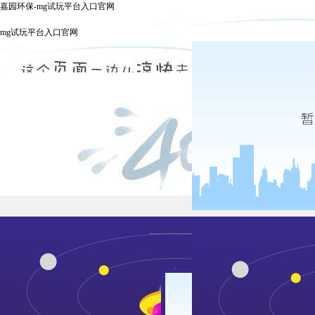
嘉园环保-mg试玩平台入口官网
mg试玩平台入口官网
如何破
201
80.